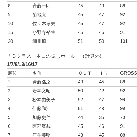
8
斉藤一郎
45
43
88
9
菊地實
45
47
92
10
佐々木孝夫
45
47
92
15
小野寺裕生
45
46
91
20
細川慎一
51
50
101
「Ｄクラス」本日の隠しホール （計算外)
1/7/8/13/16/17
順位
名前
ＯＵＴ
ＩＮ
GROS
1
斉藤浩之
43
45
88
2
岩本文昭
50
42
92
3
松本由美子
52
47
99
4
伊藤和江
51
48
99
5
加藤史仁
44
35
79
6
阿部智哉
45
46
91
7
唐牛美明
43
45
88