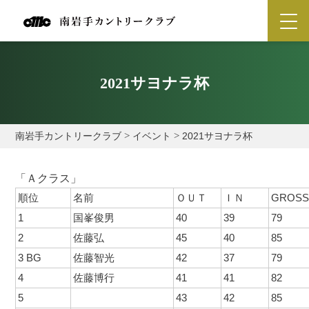
2021サヨナラ杯
南岩手カントリークラブ
>
イベント
>
2021サヨナラ杯
「Ａクラス」
順位
名前
ＯＵＴ
ＩＮ
GROS
1
国峯俊男
40
39
79
2
佐藤弘
45
40
85
3 BG
佐藤智光
42
37
79
4
佐藤博行
41
41
82
5
43
42
85