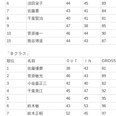
6
須田栄子
44
45
89
7
佐藤重
43
41
84
8
千葉賢治
40
41
81
9
47
38
85
10
菅原修一
46
44
90
15
熊谷博道
44
43
87
「Ｂクラス」
順位
名前
ＯＵＴ
ＩＮ
GROS
1
佐藤優磨
38
43
81
2
菅原敏光
46
43
89
3
小金森正三
42
40
82
4
千葉美江
45
47
92
5
46
49
95
6
鈴木敏
43
53
96
7
鈴木正昭
52
45
97