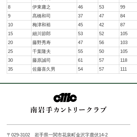
8
伊東庸之
46
53
99
9
髙橋和司
37
47
84
10
梅津和裕
45
42
87
15
細川節郎
53
52
105
20
藤野秀寿
47
56
103
25
千葉隆夫
55
50
105
30
藤原誠司
61
57
118
35
佐藤喜久男
54
57
111
〒029-3102 岩手県一関市花泉町金沢字鹿伏14-2