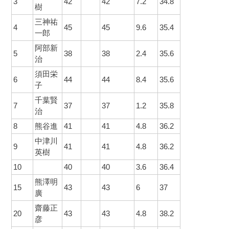
3
42
42
7.2
34.8
樹
三神祐
4
45
45
9.6
35.4
一郎
阿部新
5
38
38
2.4
35.6
治
須田栄
6
44
44
8.4
35.6
子
千葉賢
7
37
37
1.2
35.8
治
8
熊谷進
41
41
4.8
36.2
中津川
9
41
41
4.8
36.2
英樹
10
40
40
3.6
36.4
熊澤明
15
43
43
6
37
廣
齋藤正
20
43
43
4.8
38.2
彦