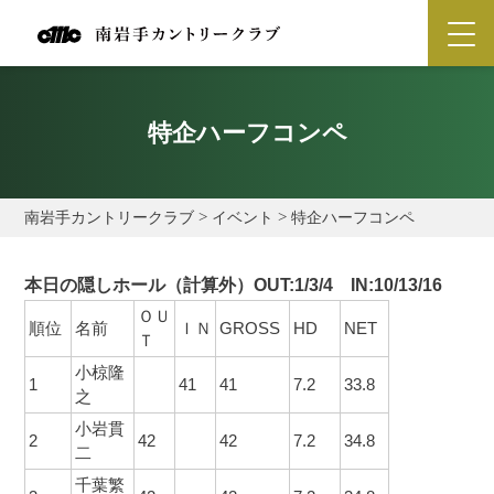
特企ハーフコンペ
南岩手カントリークラブ
>
イベント
>
特企ハーフコンペ
本日の隠しホール（計算外
）
OUT:1/3/4
IN
:10/13/16
ＯＵ
順位
名前
ＩＮ
GROSS
HD
NET
Ｔ
小椋隆
1
41
41
7.2
33.8
之
小岩貫
2
42
42
7.2
34.8
二
千葉繁