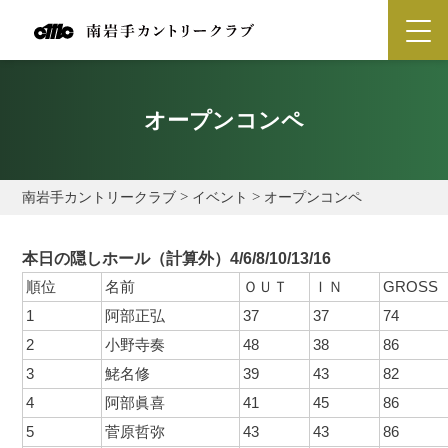
オープンコンペ
南岩手カントリークラブ
>
イベント
>
オープンコンペ
本日の隠しホール（計算外）
4/6/8/10/13/16
順位
名前
ＯＵＴ
ＩＮ
GROSS
1
阿部正弘
37
37
74
2
小野寺奏
48
38
86
3
鮱名修
39
43
82
4
阿部眞喜
41
45
86
5
菅原哲弥
43
43
86