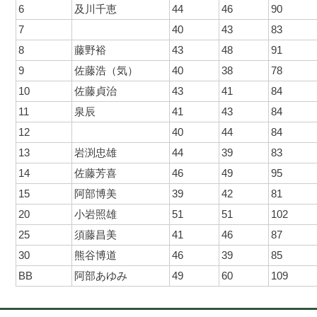
6
及川千恵
44
46
90
7
40
43
83
8
藤野裕
43
48
91
9
佐藤浩（気）
40
38
78
10
佐藤貞治
43
41
84
11
泉辰
41
43
84
12
40
44
84
13
岩渕忠雄
44
39
83
14
佐藤芳喜
46
49
95
15
阿部博美
39
42
81
20
小岩照雄
51
51
102
25
須藤昌美
41
46
87
30
熊谷博道
46
39
85
BB
阿部あゆみ
49
60
109