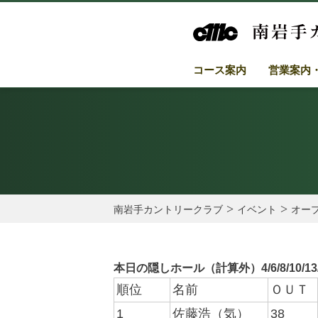
コース案内
営業案内
>
>
南岩手カントリークラブ
イベント
オー
本日の隠しホール（計算外）
4/6/8/10/13
順位
名前
ＯＵＴ
1
佐藤浩（気）
38