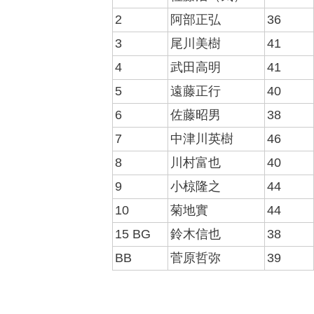
2
阿部正弘
36
3
尾川美樹
41
4
武田高明
41
5
遠藤正行
40
6
佐藤昭男
38
7
中津川英樹
46
8
川村富也
40
9
小椋隆之
44
10
菊地實
44
15 BG
鈴木信也
38
BB
菅原哲弥
39