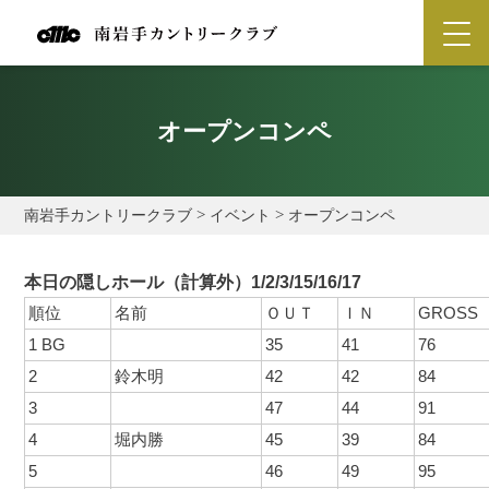
オープンコンペ
南岩手カントリークラブ
>
イベント
>
オープンコンペ
本日の隠しホール（計算外）
1/2/3/15/16/17
順位
名前
ＯＵＴ
ＩＮ
GROSS
1 BG
35
41
76
2
鈴木明
42
42
84
3
47
44
91
4
堀内勝
45
39
84
5
46
49
95