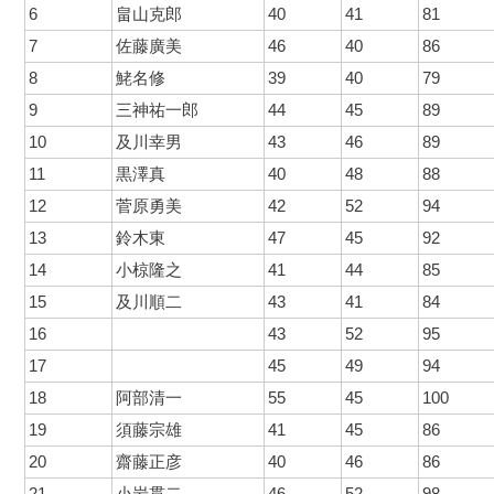
6
畠山克郎
40
41
81
7
佐藤廣美
46
40
86
8
鮱名修
39
40
79
9
三神祐一郎
44
45
89
10
及川幸男
43
46
89
11
黒澤真
40
48
88
12
菅原勇美
42
52
94
13
鈴木東
47
45
92
14
小椋隆之
41
44
85
15
及川順二
43
41
84
16
43
52
95
17
45
49
94
18
阿部清一
55
45
100
19
須藤宗雄
41
45
86
20
齋藤正彦
40
46
86
21
小岩貫二
46
52
98