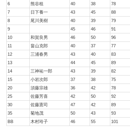
6
熊谷租
40
38
78
7
日下養一
43
45
88
8
尾川美樹
40
39
79
9
45
46
91
10
和賀良男
46
50
96
11
畠山克郎
40
37
77
12
三浦春男
43
40
83
13
44
45
89
14
三神祐一郎
43
39
82
15
小岩次郎
37
38
75
20
須藤宗雄
36
42
78
25
佐藤芳喜
42
50
92
30
佐藤憲司
47
42
89
35
菊地茂
50
43
93
BB
木村玲子
46
55
101