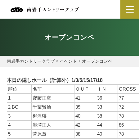
オープンコンペ
南岩手カントリークラブ
>
イベント
>
オープンコンペ
本日の隠しホール（計算外）
1/3/5/15/17/18
順位
名前
ＯＵＴ
ＩＮ
GROSS
1
齋藤正彦
41
36
77
2 BG
千葉賢治
39
33
72
3
柳沢瑛
40
38
78
4
瀧澤正人
42
44
86
5
菅原章
38
40
78