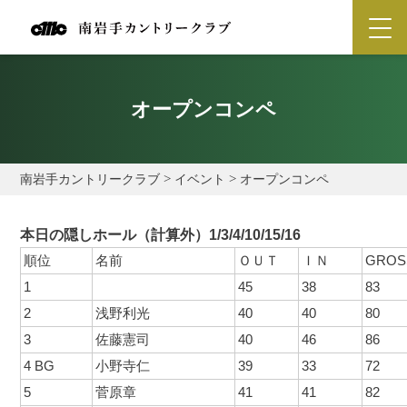
オープンコンペ
南岩手カントリークラブ
>
イベント
>
オープンコンペ
本日の隠しホール（計算外）
1/3/4/10/15/16
順位
名前
ＯＵＴ
ＩＮ
GROS
1
45
38
83
2
浅野利光
40
40
80
3
佐藤憲司
40
46
86
4 BG
小野寺仁
39
33
72
5
菅原章
41
41
82