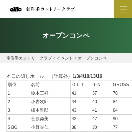
オープンコンペ
南岩手カントリークラブ
>
イベント
>
オープンコンペ
本日の隠しホール （計算外）
1/3/4/10/13/16
順位
名前
ＯＵＴ
ＩＮ
GROSS
1
鈴木三好
41
37
78
2
小岩次郎
44
40
84
3
橋本雅郎
43
41
84
4
菅原勇美
43
47
90
5 BG
小野寺仁
38
39
77