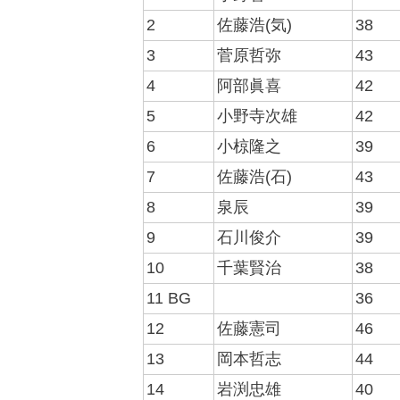
2
佐藤浩(気)
38
3
菅原哲弥
43
4
阿部眞喜
42
5
小野寺次雄
42
6
小椋隆之
39
7
佐藤浩(石)
43
8
泉辰
39
9
石川俊介
39
10
千葉賢治
38
11 BG
36
12
佐藤憲司
46
13
岡本哲志
44
14
岩渕忠雄
40