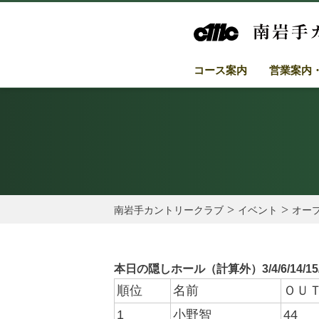
コース案内
営業案内
>
>
南岩手カントリークラブ
イベント
オー
本日の隠しホール（計算外）
3/4/6/14/15
順位
名前
ＯＵ
1
小野智
44