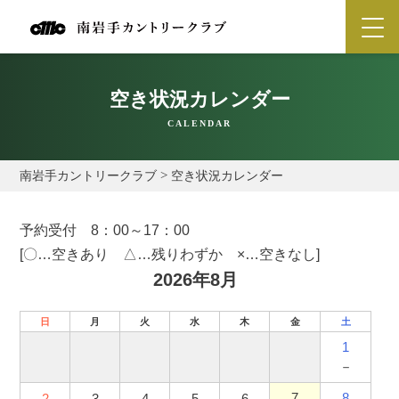
空き状況カレンダー
CALENDAR
南岩手カントリークラブ
>
空き状況カレンダー
予約受付 8：00～17：00
[〇…空きあり △…残りわずか ×…空きなし]
2026年8月
日
月
火
水
木
金
土
1
－
7
8
2
3
4
5
6