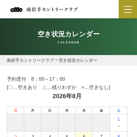
空き状況カレンダー
CALENDAR
南岩手カントリークラブ
>
空き状況カレンダー
予約受付 8：00～17：00
[〇…空きあり △…残りわずか ×…空きなし]
2026年8月
日
月
火
水
木
金
土
1
－
6
7
8
2
3
4
5